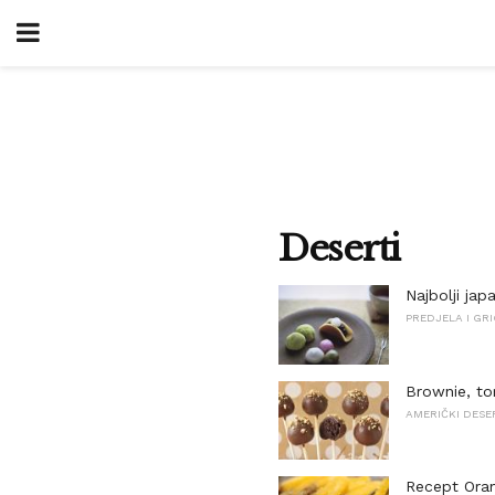
Deserti
Najbolji jap
PREDJELA I GR
Brownie, tor
AMERIČKI DESE
Recept Ora