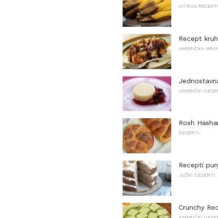
CITRUS RECEPT
Recept kruha
AMERIČKA HRA
Jednostavna
AMERIČKI DESE
Rosh Hasha
DESERTI
Recepti pun
JUŽNI DESERTI
Crunchy Rece
AMERIČKI DESE