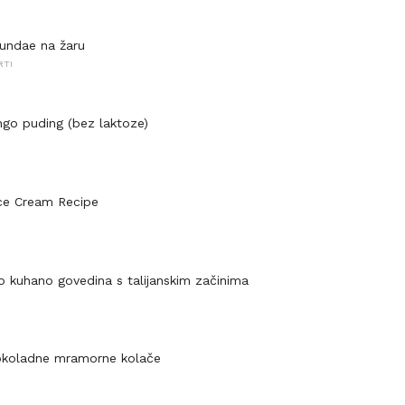
undae na žaru
RTI
 puding (bez laktoze)
ce Cream Recipe
 kuhano govedina s talijanskim začinima
okoladne mramorne kolače
I