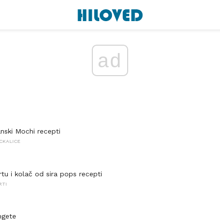
ad
anski Mochi recepti
ICKALICE
tu i kolač od sira pops recepti
RTI
ngete