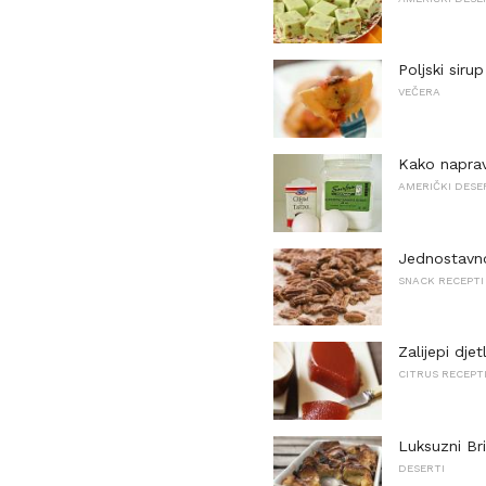
Poljski siru
VEČERA
Kako napravi
AMERIČKI DESE
Jednostavn
SNACK RECEPTI
Zalijepi dje
CITRUS RECEPT
Luksuzni Bri
DESERTI