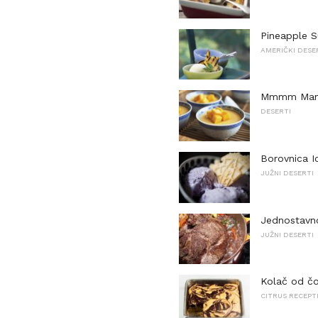
Pineapple S
AMERIČKI DESE
Mmmm Mango
DESERTI
Borovnica I
JUŽNI DESERTI
Jednostavno
JUŽNI DESERTI
Kolač od č
CITRUS RECEPT