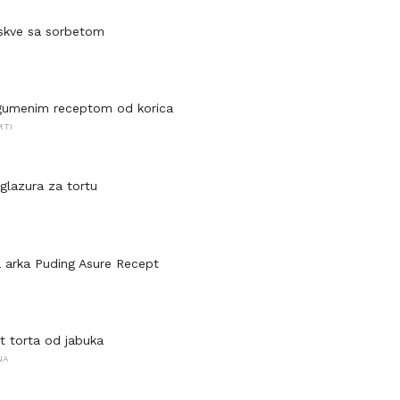
skve sa sorbetom
I
gumenim receptom od korica
RTI
glazura za tortu
a arka Puding Asure Recept
 torta od jabuka
NA