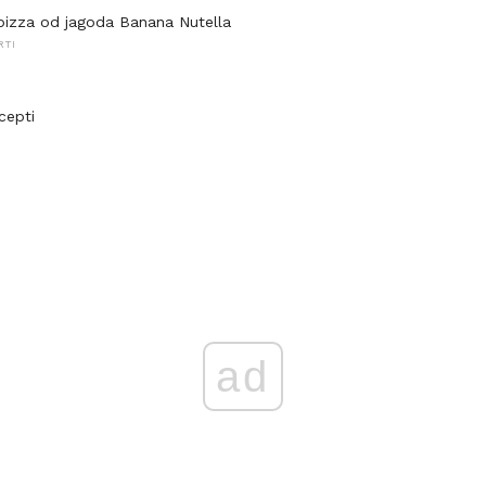
pizza od jagoda Banana Nutella
RTI
cepti
ad