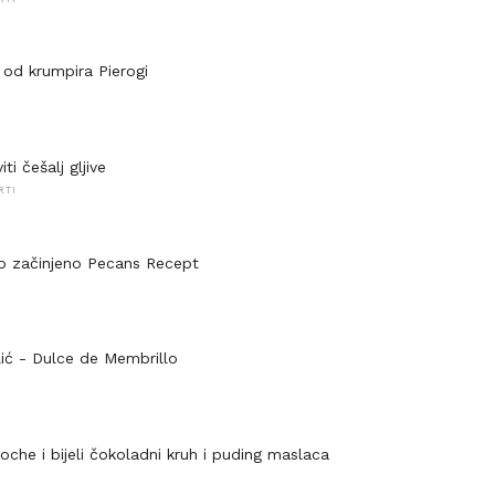
p od krumpira Pierogi
ti češalj gljive
RTI
o začinjeno Pecans Recept
tlić - Dulce de Membrillo
I
oche i bijeli čokoladni kruh i puding maslaca