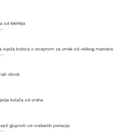
I
 od kikirikija
NA
 svježa bobica s receptom za umak od velikog marniera
RTI
nah obrok
jenja kolača od oraha
pti gluposti od orašastih pistacija
RTI