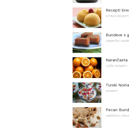
Recepti bre
CITRUS RECEPT
Bundeve s 
AMERIČKI DESE
Narančasta 
JUŽNI DESERTI
Turski Noin
DESERTI
Pecan Bundt
AMERIČKA HRA